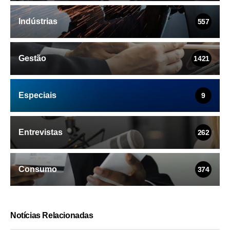
Indústrias
557
Gestão
1421
Especiais
9
Entrevistas
262
Consumo
374
Notícias Relacionadas