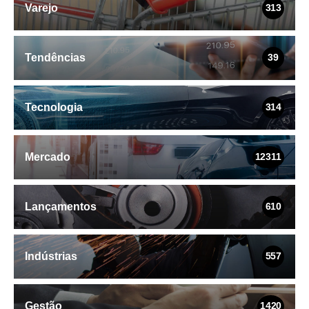
Varejo
313
Tendências
39
Tecnologia
314
Mercado
12311
Lançamentos
610
Indústrias
557
Gestão
1420