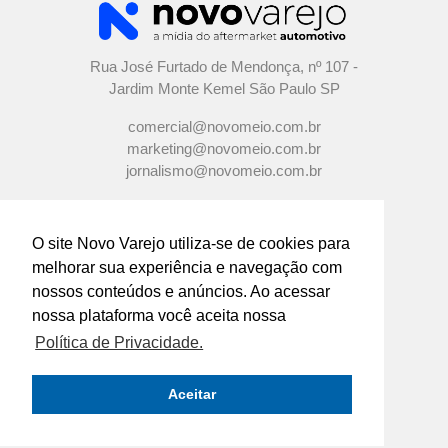
Rua José Furtado de Mendonça, nº 107 -
Jardim Monte Kemel São Paulo SP
comercial@novomeio.com.br
marketing@novomeio.com.br
jornalismo@novomeio.com.br
O site Novo Varejo utiliza-se de cookies para
melhorar sua experiência e navegação com
CONFIRA AS NOSSAS REDES
nossos conteúdos e anúncios. Ao acessar
SOCIAIS
nossa plataforma você aceita nossa
Política de Privacidade.
O principal canal de comunicação de grandes
indústrias e distribuidores com os
Aceitar
empresários e profissionais das lojas de
componentes automotivos em todo o Brasil.