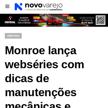
MERCADO
Monroe lança
webséries com
dicas de
manutenções
mecânicas e