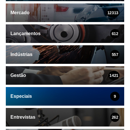
Mercado
12313
Lançamentos
612
Indústrias
557
Gestão
1421
Especiais
9
Entrevistas
262