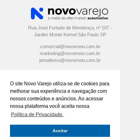
Rua José Furtado de Mendonça, nº 107 -
Jardim Monte Kemel São Paulo SP
comercial@novomeio.com.br
marketing@novomeio.com.br
jornalismo@novomeio.com.br
O site Novo Varejo utiliza-se de cookies para
melhorar sua experiência e navegação com
CONFIRA AS NOSSAS REDES
nossos conteúdos e anúncios. Ao acessar
SOCIAIS
nossa plataforma você aceita nossa
Política de Privacidade.
O principal canal de comunicação de grandes
indústrias e distribuidores com os
Aceitar
empresários e profissionais das lojas de
componentes automotivos em todo o Brasil.