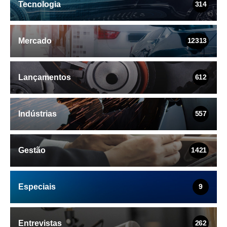
Tecnologia
314
Mercado
12313
Lançamentos
612
Indústrias
557
Gestão
1421
Especiais
9
Entrevistas
262