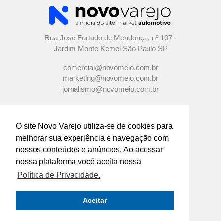
Rua José Furtado de Mendonça, nº 107 -
Jardim Monte Kemel São Paulo SP
comercial@novomeio.com.br
marketing@novomeio.com.br
jornalismo@novomeio.com.br
O site Novo Varejo utiliza-se de cookies para
melhorar sua experiência e navegação com
CONFIRA AS NOSSAS REDES
nossos conteúdos e anúncios. Ao acessar
SOCIAIS
nossa plataforma você aceita nossa
Política de Privacidade.
O principal canal de comunicação de grandes
indústrias e distribuidores com os
Aceitar
empresários e profissionais das lojas de
componentes automotivos em todo o Brasil.