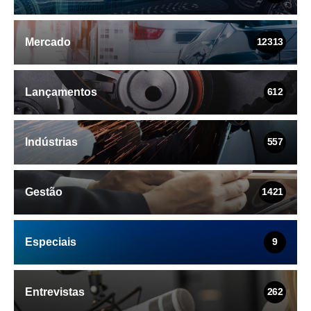
Mercado
12313
Lançamentos
612
Indústrias
557
Gestão
1421
Especiais
9
Entrevistas
262