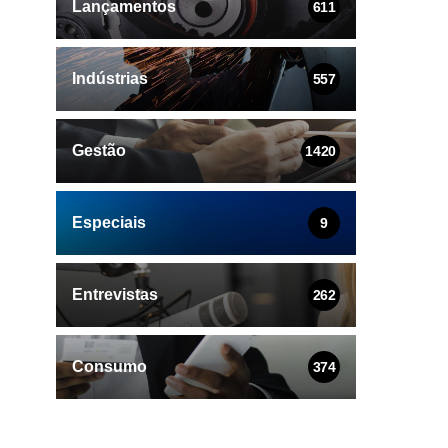
Lançamentos
611
Indústrias
557
Gestão
1420
Especiais
9
Entrevistas
262
Consumo
374