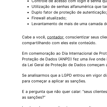
Controle de acesso com login e senha q
Utilização de senhas alfanumérica que t
Duplo fator de proteção de autenticação;
Firewall atualizado;
Levantamento de mais de uma camada de p
Cabe a você,
contador,
conscientizar seus cli
compartilhando com eles este conteúdo.
Em comemoração ao Dia Internacional de Prot
Proteção de Dados (ANPD) fez uma
live
onde 
da Lei Geral de Proteção de Dados começam a
Se analisarmos que a LGPD entrou em vigor d
para começar a aplicar as sanções.
E a pergunta que não quer calar: “seus client
as sanções?”