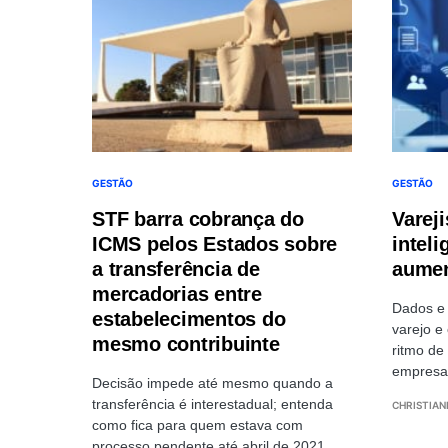
GESTÃO
GESTÃO
STF barra cobrança do
Varej
ICMS pelos Estados sobre
inteli
a transferência de
aumen
mercadorias entre
Dados e 
estabelecimentos do
varejo 
mesmo contribuinte
ritmo de
empresa
Decisão impede até mesmo quando a
transferência é interestadual; entenda
CHRISTIAN
como fica para quem estava com
processo pendente até abril de 2021