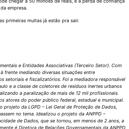
de chegar a 50 milhões de reais, é a perda de confiança
a da empresa.
as primeiras multas já estão pra sair.
entais e Entidades Associativas (Terceiro Setor). Com
 à frente mediando diversas situações entre
s setoriais e fiscalizatórios. Foi a mediadora responsável
ulo e a classe de coletores de resíduos inertes urbanos
lizando a paralização de mais de 12 mil profissionais.
os atores do poder público federal, estadual e municipal.
o projeto da LGPD – Lei Geral de Proteção de Dados,
tuassem no tema. Idealizou o projeto da ANPPD –
vacidade de Dados, que se tornou, em menos de 2 anos, a
lmente é Diretora de Relações Governamentais da ANPPD,