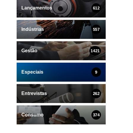
Lançamentos
612
Indústrias
557
Gestão
1421
Especiais
9
Entrevistas
262
Consumo
374