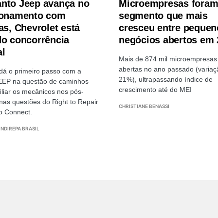
nto Jeep avança no
Microempresas fora
ionamento com
segmento que mais
as, Chevrolet está
cresceu entre pequen
do concorrência
negócios abertos em 
al
Mais de 874 mil microempresas
abertas no ano passado (variaç
 dá o primeiro passo com a
21%), ultrapassando índice de
EEP na questão de caminhos
crescimento até do MEI
iliar os mecânicos nos pós-
nas questões do Right to Repair
CHRISTIANE BENASSI
to Connect.
SINDIREPA BRASIL