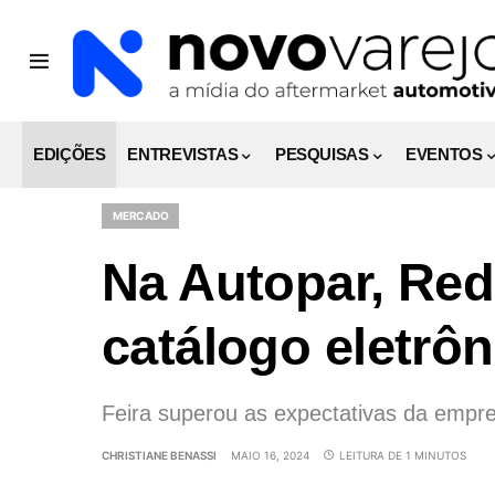
EDIÇÕES
ENTREVISTAS
PESQUISAS
EVENTOS
MERCADO
Na Autopar, Re
catálogo eletrôn
Feira superou as expectativas da empr
CHRISTIANE BENASSI
MAIO 16, 2024
LEITURA DE 1 MINUTOS