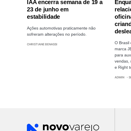
IAA encerra semana de 19 a
Enqua
23 de junho em
relac
estabilidade
oficin
crian
Ações automotivas praticamente não
desle
sofreram alterações no período.
O Brasil
CHRISTIANE BENASSI
marca J
para aux
vendas, 
e Right 
ADMIN
- 