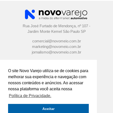
Rua José Furtado de Mendonça, nº 107 -
Jardim Monte Kemel São Paulo SP
comercial@novomeio.com.br
marketing@novomeio.com.br
jornalismo@novomeio.com.br
O site Novo Varejo utiliza-se de cookies para
melhorar sua experiência e navegação com
CONFIRA AS NOSSAS REDES
nossos conteúdos e anúncios. Ao acessar
SOCIAIS
nossa plataforma você aceita nossa
Política de Privacidade.
O principal canal de comunicação de grandes
indústrias e distribuidores com os
Aceitar
empresários e profissionais das lojas de