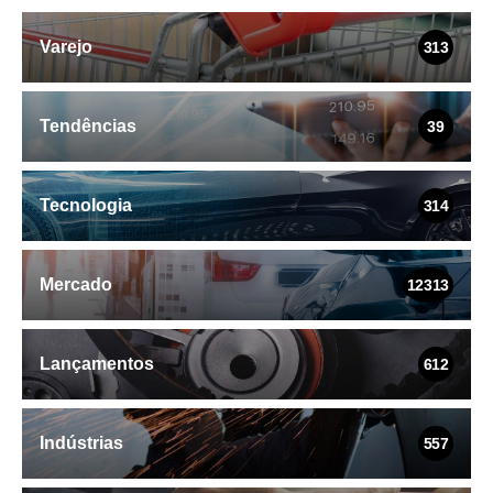
Varejo
313
Tendências
39
Tecnologia
314
Mercado
12313
Lançamentos
612
Indústrias
557