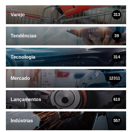
Varejo
313
Tendências
39
Tecnologia
314
Mercado
12311
Lançamentos
610
Indústrias
557