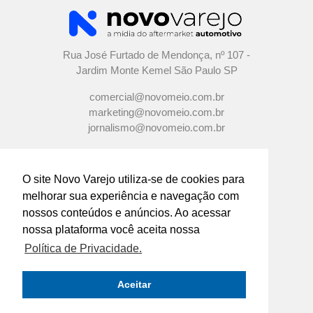
Rua José Furtado de Mendonça, nº 107 -
Jardim Monte Kemel São Paulo SP
comercial@novomeio.com.br
marketing@novomeio.com.br
jornalismo@novomeio.com.br
O site Novo Varejo utiliza-se de cookies para
melhorar sua experiência e navegação com
CONFIRA AS NOSSAS REDES
nossos conteúdos e anúncios. Ao acessar
SOCIAIS
nossa plataforma você aceita nossa
Política de Privacidade.
O principal canal de comunicação de grandes
indústrias e distribuidores com os
Aceitar
empresários e profissionais das lojas de
componentes automotivos em todo o Brasil.