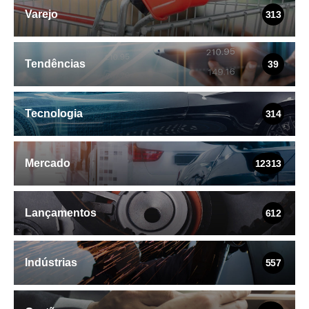
Varejo
313
Tendências
39
Tecnologia
314
Mercado
12313
Lançamentos
612
Indústrias
557