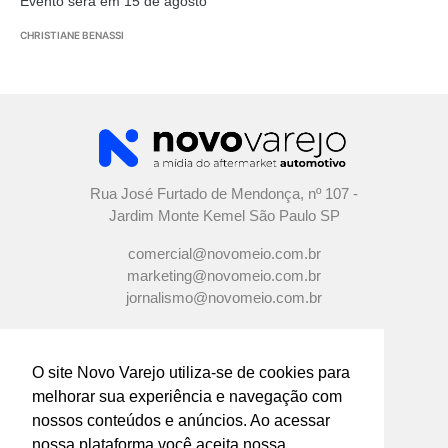
Evento será em 15 de agosto
CHRISTIANE BENASSI
Rua José Furtado de Mendonça, nº 107 -
Jardim Monte Kemel São Paulo SP
comercial@novomeio.com.br
marketing@novomeio.com.br
jornalismo@novomeio.com.br
O site Novo Varejo utiliza-se de cookies para
melhorar sua experiência e navegação com
CONFIRA AS NOSSAS REDES
nossos conteúdos e anúncios. Ao acessar
SOCIAIS
nossa plataforma você aceita nossa