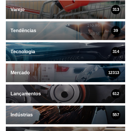
Varejo
313
Tendências
39
Tecnologia
314
Mercado
12313
Lançamentos
612
Indústrias
557