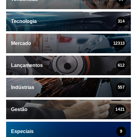
Tecnologia
314
Mercado
12313
Lançamentos
612
Indústrias
557
Gestão
1421
Especiais
9