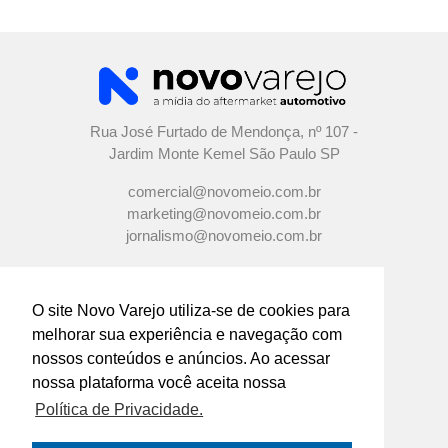
Rua José Furtado de Mendonça, nº 107 -
Jardim Monte Kemel São Paulo SP
comercial@novomeio.com.br
marketing@novomeio.com.br
jornalismo@novomeio.com.br
O site Novo Varejo utiliza-se de cookies para
melhorar sua experiência e navegação com
CONFIRA AS NOSSAS REDES
nossos conteúdos e anúncios. Ao acessar
SOCIAIS
nossa plataforma você aceita nossa
Política de Privacidade.
O principal canal de comunicação de grandes
indústrias e distribuidores com os