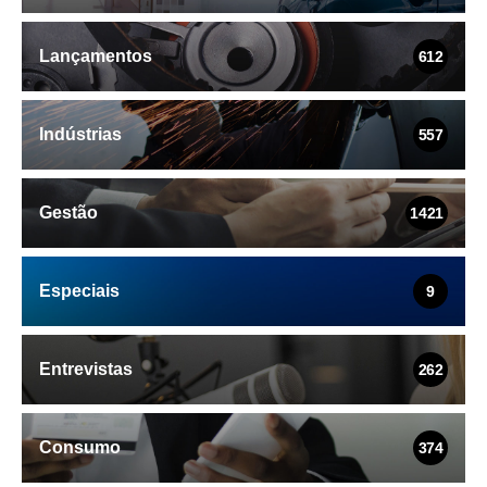
Lançamentos
612
Indústrias
557
Gestão
1421
Especiais
9
Entrevistas
262
Consumo
374