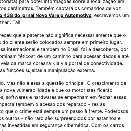
orista) para obter informações sobre a localização em
outros parâmetros. Também captará os comandos de voz
o 438 do jornal Novo Varejo Automotivo
, escrevemos um
her”. Taí!
eceu que a patente não significa necessariamente que o
 do cliente serão colocados sempre em primeiro lugar.
nsa internacional e também no Brasil foi a descoberta, por
ominam “éticos”, de um caminho para acessar dados e até
eis da marca coreana Kia via portal de conectividade.
as funções sujeitas a manipulação externa.
do. Mas não é essa a questão principal. O crescimento da
a nova vulnerabilidade a que os motoristas ficarão
rros, softwares e hardwares se empenham em fechar essas
impacta também o acesso dos reparado – res às
to que o crime está sempre um passo à frente. Poderosos
os outros – não raro são surpreendidos por estanhos e
unas investidas em segurança cibernética. Com os carros