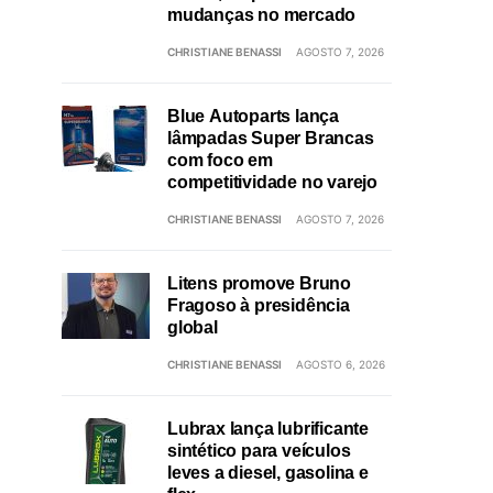
mudanças no mercado
CHRISTIANE BENASSI
AGOSTO 7, 2026
Blue Autoparts lança
lâmpadas Super Brancas
com foco em
competitividade no varejo
CHRISTIANE BENASSI
AGOSTO 7, 2026
Litens promove Bruno
Fragoso à presidência
global
CHRISTIANE BENASSI
AGOSTO 6, 2026
Lubrax lança lubrificante
sintético para veículos
leves a diesel, gasolina e