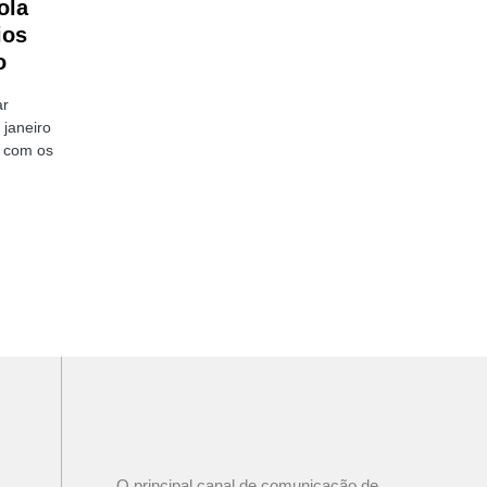
ola
ios
o
ar
 janeiro
o com os
O principal canal de comunicação de