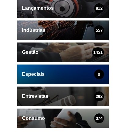
Lançamentos
612
Indústrias
557
Gestão
1421
Especiais
9
Entrevistas
262
Consumo
374