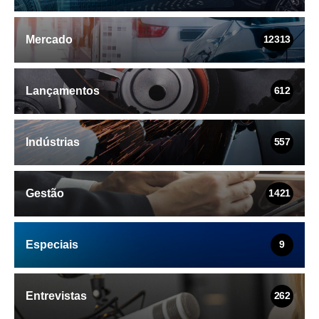
Mercado
12313
Lançamentos
612
Indústrias
557
Gestão
1421
Especiais
9
Entrevistas
262