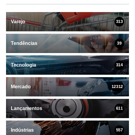
Varejo
313
Tendências
39
Tecnologia
314
Mercado
12312
Lançamentos
611
Indústrias
557