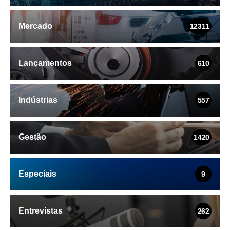
Mercado
12311
Lançamentos
610
Indústrias
557
Gestão
1420
Especiais
9
Entrevistas
262