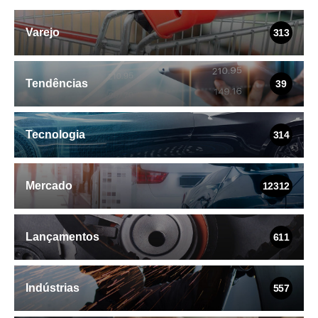
Varejo
313
Tendências
39
Tecnologia
314
Mercado
12312
Lançamentos
611
Indústrias
557