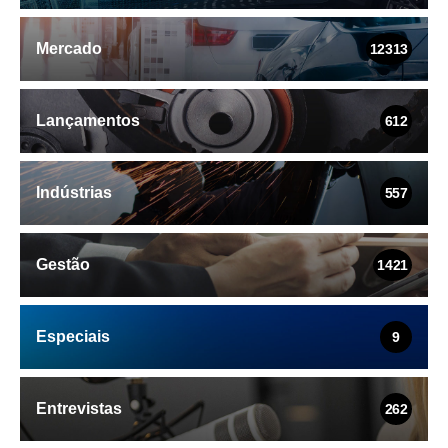
Mercado
12313
Lançamentos
612
Indústrias
557
Gestão
1421
Especiais
9
Entrevistas
262