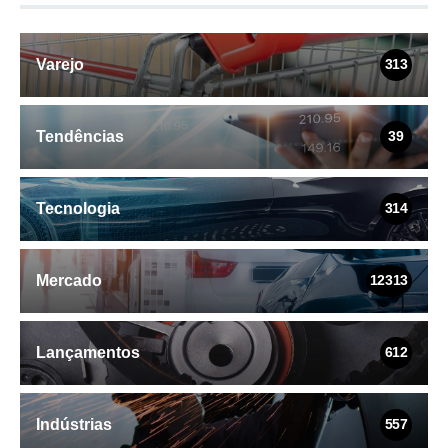
Varejo
313
Tendências
39
Tecnologia
314
Mercado
12313
Lançamentos
612
Indústrias
557