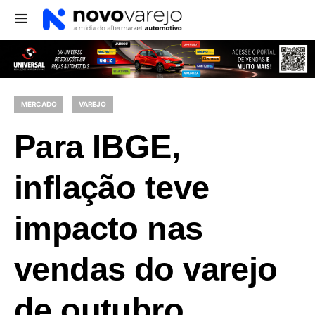
MERCADO
VAREJO
Para IBGE,
inflação teve
impacto nas
vendas do varejo
de outubro