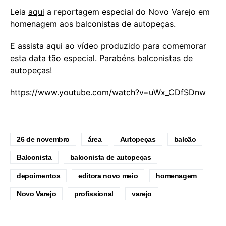
Leia
aqui
a reportagem especial do Novo Varejo em
homenagem aos balconistas de autopeças.
E assista aqui ao vídeo produzido para comemorar
esta data tão especial. Parabéns balconistas de
autopeças!
https://www.youtube.com/watch?v=uWx_CDfSDnw
26 de novembro
área
Autopeças
balcão
Balconista
balconista de autopeças
depoimentos
editora novo meio
homenagem
Novo Varejo
profissional
varejo