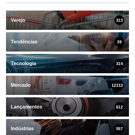
Varejo
313
Tendências
39
Tecnologia
314
Mercado
12313
Lançamentos
612
Indústrias
557