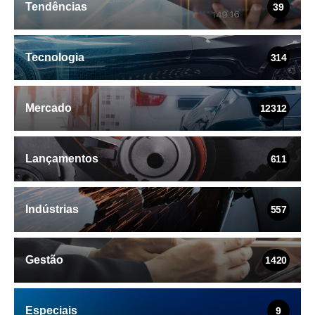
Tendências
39
Tecnologia
314
Mercado
12312
Lançamentos
611
Indústrias
557
Gestão
1420
Especiais
9