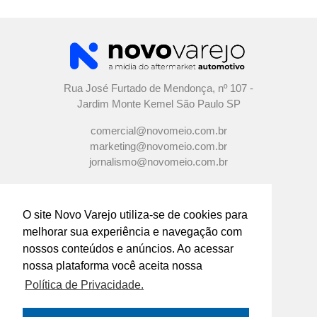
Rua José Furtado de Mendonça, nº 107 -
Jardim Monte Kemel São Paulo SP
comercial@novomeio.com.br
marketing@novomeio.com.br
jornalismo@novomeio.com.br
O site Novo Varejo utiliza-se de cookies para
melhorar sua experiência e navegação com
CONFIRA AS NOSSAS REDES
nossos conteúdos e anúncios. Ao acessar
SOCIAIS
nossa plataforma você aceita nossa
Política de Privacidade.
O principal canal de comunicação de grandes
indústrias e distribuidores com os