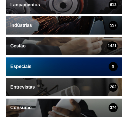
Lançamentos
612
Indústrias
557
Gestão
1421
Especiais
9
Entrevistas
262
Consumo
374