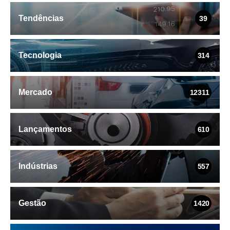
Tendências
39
Tecnologia
314
Mercado
12311
Lançamentos
610
Indústrias
557
Gestão
1420