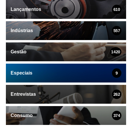
Lançamentos
610
Indústrias
557
Gestão
1420
Especiais
9
Entrevistas
262
Consumo
374