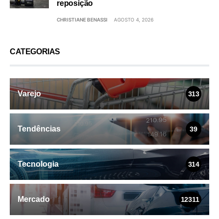
reposição
CHRISTIANE BENASSI
AGOSTO 4, 2026
CATEGORIAS
Varejo
313
Tendências
39
Tecnologia
314
Mercado
12311