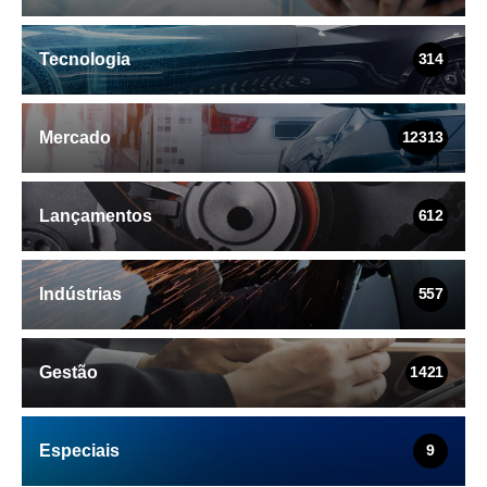
Tecnologia
314
Mercado
12313
Lançamentos
612
Indústrias
557
Gestão
1421
Especiais
9