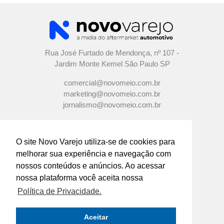
Rua José Furtado de Mendonça, nº 107 -
Jardim Monte Kemel São Paulo SP
comercial@novomeio.com.br
marketing@novomeio.com.br
jornalismo@novomeio.com.br
O site Novo Varejo utiliza-se de cookies para
melhorar sua experiência e navegação com
CONFIRA AS NOSSAS REDES
nossos conteúdos e anúncios. Ao acessar
SOCIAIS
nossa plataforma você aceita nossa
Política de Privacidade.
O principal canal de comunicação de grandes
indústrias e distribuidores com os
Aceitar
empresários e profissionais das lojas de