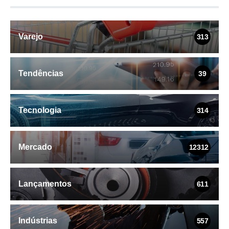
Varejo
313
Tendências
39
Tecnologia
314
Mercado
12312
Lançamentos
611
Indústrias
557