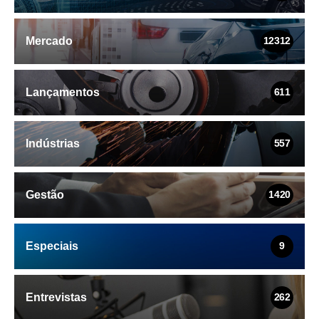
Mercado
12312
Lançamentos
611
Indústrias
557
Gestão
1420
Especiais
9
Entrevistas
262