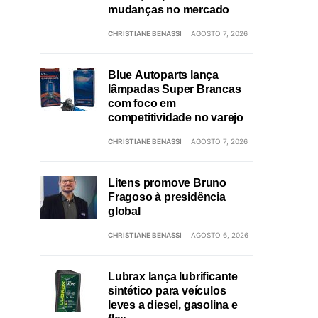
mudanças no mercado
CHRISTIANE BENASSI
AGOSTO 7, 2026
Blue Autoparts lança
lâmpadas Super Brancas
com foco em
competitividade no varejo
CHRISTIANE BENASSI
AGOSTO 7, 2026
Litens promove Bruno
Fragoso à presidência
global
CHRISTIANE BENASSI
AGOSTO 6, 2026
Lubrax lança lubrificante
sintético para veículos
leves a diesel, gasolina e