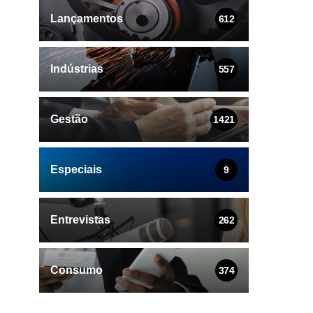
Lançamentos
612
Indústrias
557
Gestão
1421
Especiais
9
Entrevistas
262
Consumo
374