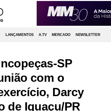
LANÇAMENTOS
A.TV
MERCADO
NEWSLETTER
Sincopeças-SP
eunião com o
xercício, Darcy
io de Iguaçu/PR