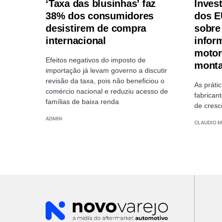
‘Taxa das blusinhas’ faz
Inves
38% dos consumidores
dos E
desistirem de compra
sobre
internacional
infor
motor
Efeitos negativos do imposto de
monta
importação já levam governo a discutir
revisão da taxa, pois não beneficiou o
As práti
comércio nacional e reduziu acesso de
fabrican
famílias de baixa renda
de cresc
ADMIN
CLAUDIO M