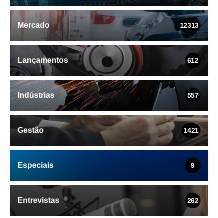
Mercado
12313
Lançamentos
612
Indústrias
557
Gestão
1421
Especiais
9
Entrevistas
262