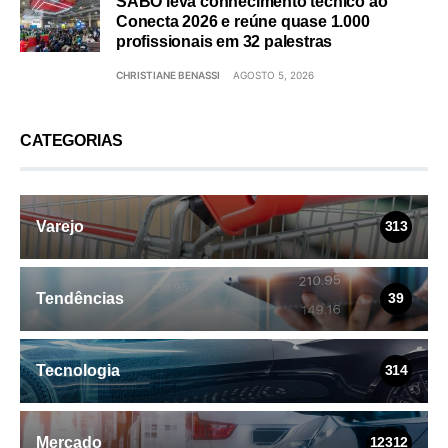
SABÓ leva conhecimento técnico ao
Conecta 2026 e reúne quase 1.000
profissionais em 32 palestras
CHRISTIANE BENASSI
AGOSTO 5, 2026
CATEGORIAS
Varejo
313
Tendências
39
Tecnologia
314
Mercado
12312