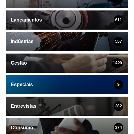
Lançamentos
611
Indústrias
557
Gestão
1420
Especiais
9
Entrevistas
262
Consumo
374