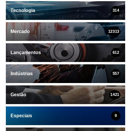
Tecnologia
314
Mercado
12313
Lançamentos
612
Indústrias
557
Gestão
1421
Especiais
9