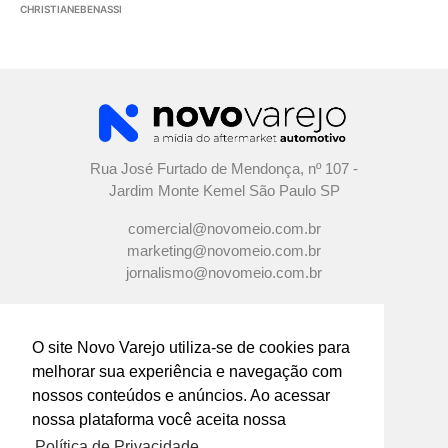
CHRISTIANEBENASSI
Rua José Furtado de Mendonça, nº 107 -
Jardim Monte Kemel São Paulo SP
comercial@novomeio.com.br
marketing@novomeio.com.br
jornalismo@novomeio.com.br
O site Novo Varejo utiliza-se de cookies para
melhorar sua experiência e navegação com
CONFIRA AS NOSSAS REDES
nossos conteúdos e anúncios. Ao acessar
SOCIAIS
nossa plataforma você aceita nossa
Política de Privacidade.