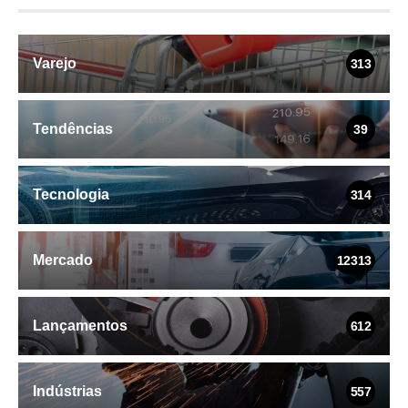
Varejo
313
Tendências
39
Tecnologia
314
Mercado
12313
Lançamentos
612
Indústrias
557