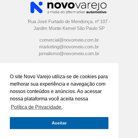
Rua José Furtado de Mendonça, nº 107 -
Jardim Monte Kemel São Paulo SP
comercial@novomeio.com.br
marketing@novomeio.com.br
jornalismo@novomeio.com.br
O site Novo Varejo utiliza-se de cookies para
melhorar sua experiência e navegação com
CONFIRA AS NOSSAS REDES
nossos conteúdos e anúncios. Ao acessar
SOCIAIS
nossa plataforma você aceita nossa
Política de Privacidade.
O principal canal de comunicação de grandes
indústrias e distribuidores com os
Aceitar
empresários e profissionais das lojas de
componentes automotivos em todo o Brasil.