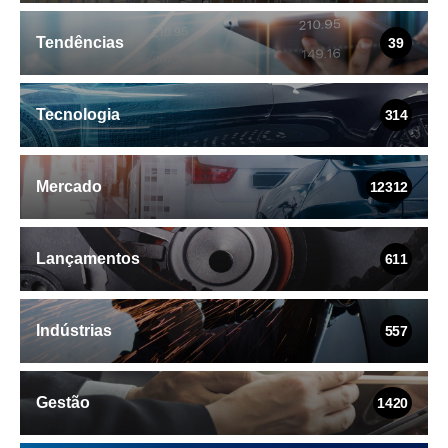
Tendências
39
Tecnologia
314
Mercado
12312
Lançamentos
611
Indústrias
557
Gestão
1420