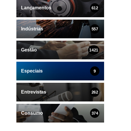
Lançamentos
612
Indústrias
557
Gestão
1421
Especiais
9
Entrevistas
262
Consumo
374