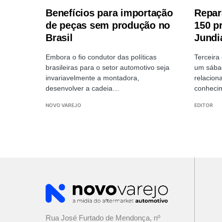
Benefícios para importação
Repar
de peças sem produção no
150 p
Brasil
Jundi
Embora o fio condutor das políticas
Terceira
brasileiras para o setor automotivo seja
um sábad
invariavelmente a montadora,
relacion
desenvolver a cadeia…
conhecim
NOVO VAREJO
EDITOR
Rua José Furtado de Mendonça, nº