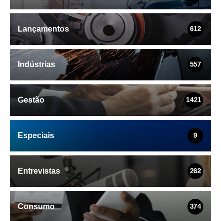
Lançamentos
612
Indústrias
557
Gestão
1421
Especiais
9
Entrevistas
262
Consumo
374