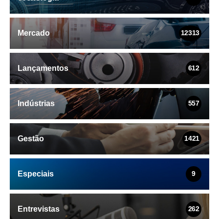
Mercado
12313
Lançamentos
612
Indústrias
557
Gestão
1421
Especiais
9
Entrevistas
262