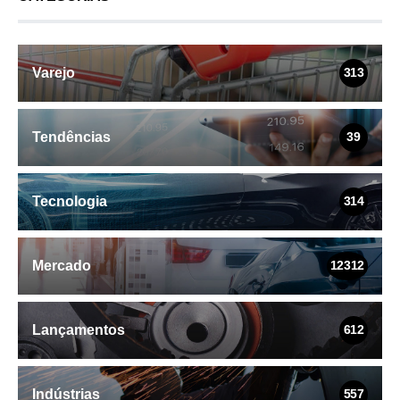
Varejo
313
Tendências
39
Tecnologia
314
Mercado
12312
Lançamentos
612
Indústrias
557