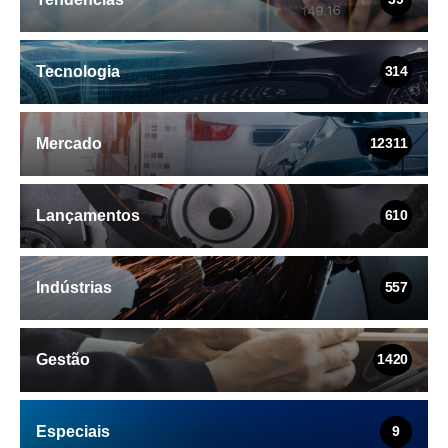
Tecnologia
314
Mercado
12311
Lançamentos
610
Indústrias
557
Gestão
1420
Especiais
9