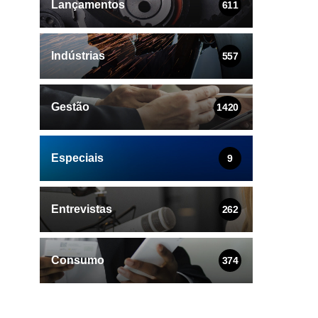
Lançamentos
611
Indústrias
557
Gestão
1420
Especiais
9
Entrevistas
262
Consumo
374