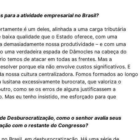
s para a atividade empresarial no Brasil?
rtamente é um deles, alinhada a uma carga tributária
de baixa qualidade que o Estado oferece, com uma
ica demasiadamente nossa produtividade – e com uma
endo uma verdadeira espada de Dâmocles na cabeça do
ário temos de atacar em todas as frentes. Mas a
resolver porque ela não envolve custos significativos. E
da nossa cultura centralizadora. Fomos formados ao longo
a lusitana excessivamente burocrata, que valoriza o
utro, como se os erros de alguns justificassem a
o. Mas eu tenho insistido, me esforçado para que
 de Desburocratização, como o senhor avalia seus
culação com o restante do Congresso?
 no Brasil, em desburocratização. Há uma série de