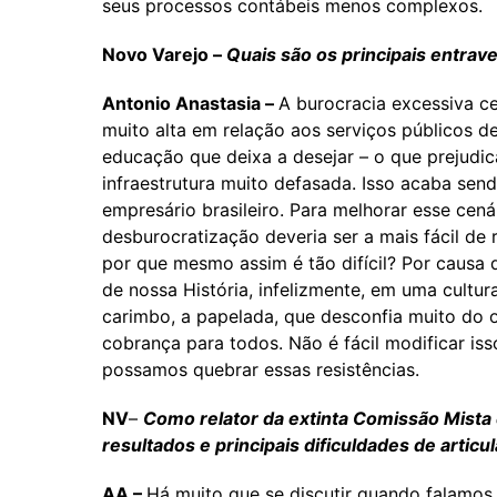
seus processos contábeis menos complexos.
Novo Varejo –
Quais são os principais entrave
Antonio Anastasia –
A burocracia excessiva ce
muito alta em relação aos serviços públicos 
educação que deixa a desejar – o que prejud
infraestrutura muito defasada. Isso acaba s
empresário brasileiro. Para melhorar esse cen
desburocratização deveria ser a mais fácil de 
por que mesmo assim é tão difícil? Por causa 
de nossa História, infelizmente, em uma cultur
carimbo, a papelada, que desconfia muito do o
cobrança para todos. Não é fácil modificar iss
possamos quebrar essas resistências.
NV
–
Como relator da extinta Comissão Mista
resultados e principais dificuldades de arti
AA –
Há muito que se discutir quando falamos,