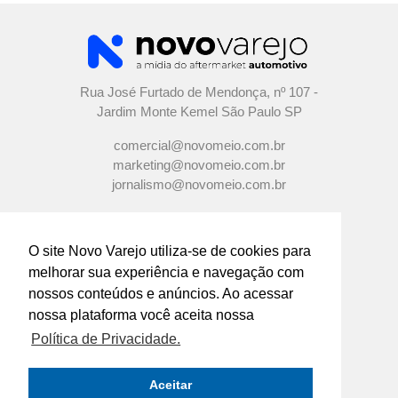
Rua José Furtado de Mendonça, nº 107 -
Jardim Monte Kemel São Paulo SP
comercial@novomeio.com.br
marketing@novomeio.com.br
jornalismo@novomeio.com.br
O site Novo Varejo utiliza-se de cookies para
melhorar sua experiência e navegação com
CONFIRA AS NOSSAS REDES
nossos conteúdos e anúncios. Ao acessar
SOCIAIS
nossa plataforma você aceita nossa
Política de Privacidade.
O principal canal de comunicação de grandes
indústrias e distribuidores com os
Aceitar
empresários e profissionais das lojas de