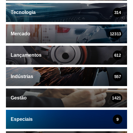
Tecnologia
314
Mercado
12313
Lançamentos
612
Indústrias
557
Gestão
1421
Especiais
9