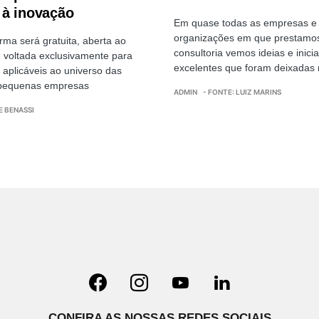
à inovação
Em quase todas as empresas e
organizações em que prestamo
orma será gratuita, aberta ao
consultoria vemos ideias e inicia
e voltada exclusivamente para
excelentes que foram deixadas
 aplicáveis ao universo das
 pequenas empresas
ADMIN
- FONTE: LUIZ MARINS
E BENASSI
CONFIRA AS NOSSAS REDES SOCIAIS