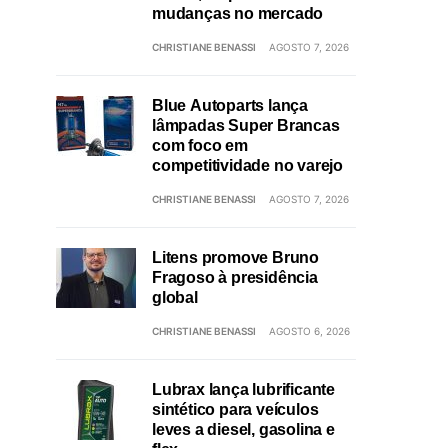
mudanças no mercado
CHRISTIANE BENASSI
AGOSTO 7, 2026
Blue Autoparts lança
lâmpadas Super Brancas
com foco em
competitividade no varejo
CHRISTIANE BENASSI
AGOSTO 7, 2026
Litens promove Bruno
Fragoso à presidência
global
CHRISTIANE BENASSI
AGOSTO 6, 2026
Lubrax lança lubrificante
sintético para veículos
leves a diesel, gasolina e