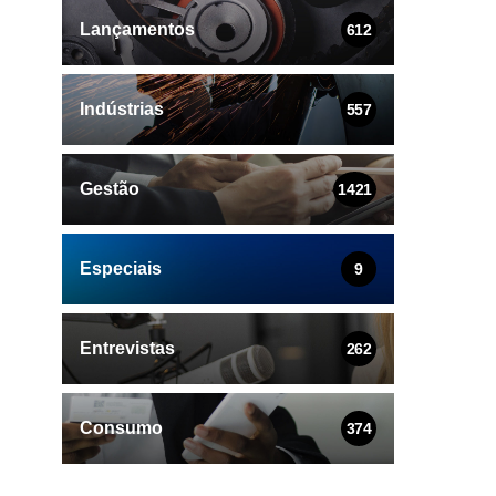
Lançamentos
612
Indústrias
557
Gestão
1421
Especiais
9
Entrevistas
262
Consumo
374