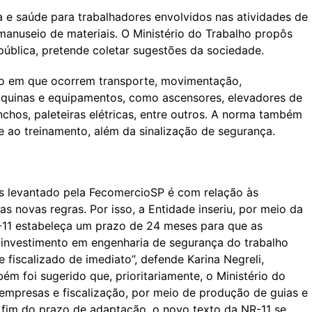
 e saúde para trabalhadores envolvidos nas atividades de
nuseio de materiais. O Ministério do Trabalho propôs
pública, pretende coletar sugestões da sociedade.
ho em que ocorrem transporte, movimentação,
áquinas e equipamentos, como ascensores, elevadores de
nchos, paleteiras elétricas, entre outros. A norma também
 e ao treinamento, além da sinalização de segurança.
s levantado pela FecomercioSP é com relação às
 novas regras. Por isso, a Entidade inseriu, por meio da
-11 estabeleça um prazo de 24 meses para que as
investimento em engenharia de segurança do trabalho
 fiscalizado de imediato”, defende Karina Negreli,
bém foi sugerido que, prioritariamente, o Ministério do
empresas e fiscalização, por meio de produção de guias e
 fim do prazo de adaptação, o novo texto da NR-11 se