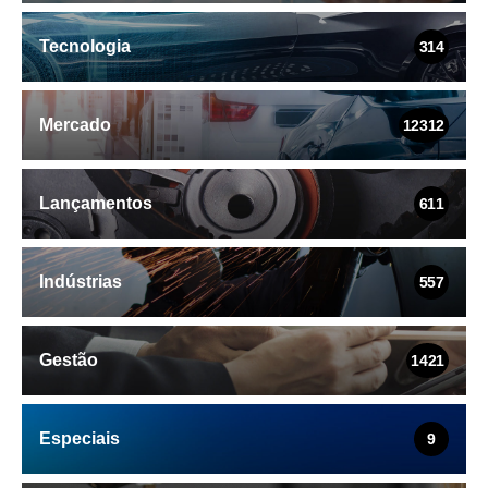
Tecnologia
314
Mercado
12312
Lançamentos
611
Indústrias
557
Gestão
1421
Especiais
9