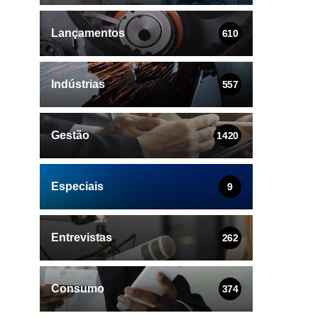
Lançamentos
610
Indústrias
557
Gestão
1420
Especiais
9
Entrevistas
262
Consumo
374