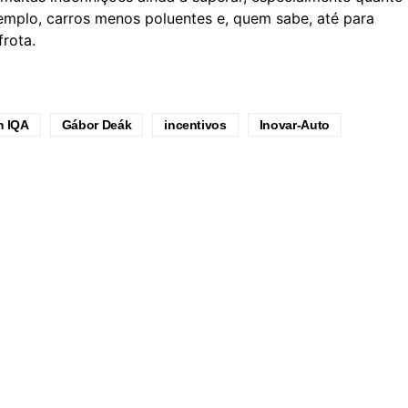
xemplo, carros menos poluentes e, quem sabe, até para
frota.
m IQA
Gábor Deák
incentivos
Inovar-Auto