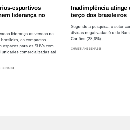
ários-esportivos
Inadimplência atinge
em liderança no
terço dos brasileiros
Segundo a pesquisa, o setor c
dívidas negativadas é o de Ban
adas liderança as vendas no
Cartões (28,6%).
brasileiro, os compactos
m espaços para os SUVs com
CHRISTIANE BENASSI
l unidades comercializadas até
E BENASSI