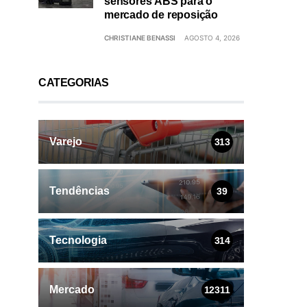
sensores ABS para o
mercado de reposição
CHRISTIANE BENASSI
AGOSTO 4, 2026
CATEGORIAS
Varejo
313
Tendências
39
Tecnologia
314
Mercado
12311