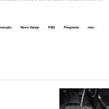
isenção
Novo Varejo
P&D
Programa
rota