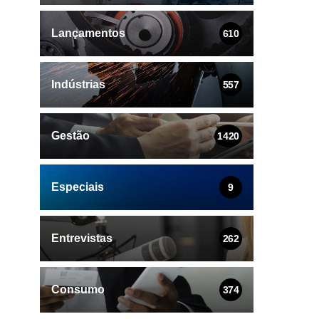
Lançamentos
610
Indústrias
557
Gestão
1420
Especiais
9
Entrevistas
262
Consumo
374