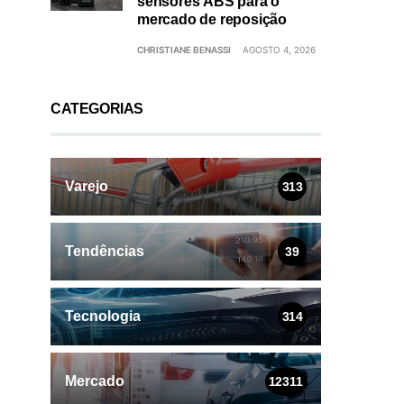
sensores ABS para o
mercado de reposição
CHRISTIANE BENASSI
AGOSTO 4, 2026
CATEGORIAS
Varejo
313
Tendências
39
Tecnologia
314
Mercado
12311