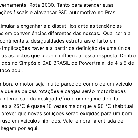
vernamental Rota 2030. Tanto para atender suas
ções fiscais e alavancar P&D automotivo no Brasil.
imular a engenharia a discuti-los ante as tendências
s em conveniências diferentes das nossas. Qual seria a
ontinentais, desigualdades estruturais e farto em
implicações haveria a partir da definição de uma única
 os aspectos que podem influenciar essa resposta. Dentro
utidos no Simpósio SAE BRASIL de Powertrain, de 4 a 5 de
taco aqui.
 Embora o motor seja muito parecido com o de um veículo
já que as baixas rotações e cargas serão motorizadas
interna sair do desligado/frio a um regime de alta
óleo a 25°C é quase 10 vezes maior que a 90 °C (habitual
a prever que novas soluções serão exigidas para um bom
so em veículos híbridos. Vale lembrar a entrada de
chegam por aqui.