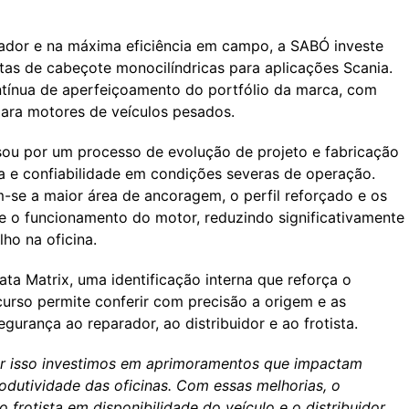
ador e na máxima eficiência em campo, a SABÓ investe
ntas de cabeçote monocilíndricas para aplicações Scania.
ontínua de aperfeiçoamento do portfólio da marca, com
para motores de veículos pesados.
sou por um processo de evolução de projeto e fabricação
ça e confiabilidade em condições severas de operação.
m-se a maior área de ancoragem, o perfil reforçado e os
 o funcionamento do motor, reduzindo significativamente
ho na oficina.
 Matrix, uma identificação interna que reforça o
ecurso permite conferir com precisão a origem e as
urança ao reparador, ao distribuidor e ao frotista.
or isso investimos em aprimoramentos que impactam
rodutividade das oficinas. Com essas melhorias, o
rotista em disponibilidade do veículo e o distribuidor