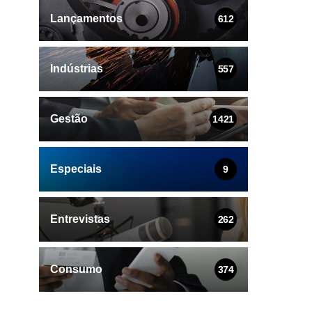
Lançamentos
612
Indústrias
557
Gestão
1421
Especiais
9
Entrevistas
262
Consumo
374