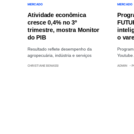
MERCADO
MERCADO
Atividade econômica
Prog
cresce 0,4% no 3º
FUTU
trimestre, mostra Monitor
inteli
do PIB
o var
Resultado reflete desempenho da
Programa
agropecuária, indústria e serviços
Youtub
CHRISTIANE BENASSI
ADMIN
- 