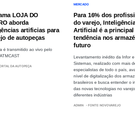
MERCADO
rama LOJA DO
Para 16% dos profiss
RO aborda
do varejo, Inteligênci
gências artificias para
Artificial é a principal
ejo de autopeças
tendência nos armaz
futuro
 é transmitido ao vivo pelo
e ATMCAST
Levantamento inédito da Infor e
Sistemas, realizado com mais d
PORTAL DA AUTOPEÇA
especialistas de todo o país, ava
nível de digitalização dos arma
brasileiros e busca entender o 
das novas tecnologias no varej
diferentes indústrias
ADMIN
- FONTE: NOVOVAREJO