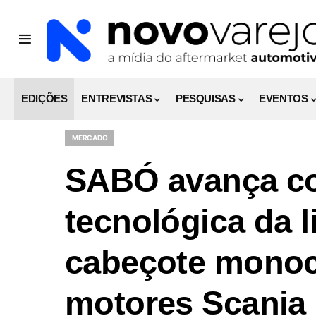
EDIÇÕES
ENTREVISTAS
PESQUISAS
EVENTOS
MERCADO
SABÓ avança c
tecnológica da l
cabeçote monoci
motores Scania