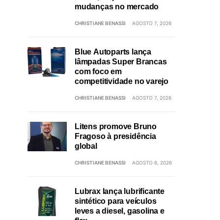
mudanças no mercado
CHRISTIANE BENASSI
AGOSTO 7, 2026
Blue Autoparts lança
lâmpadas Super Brancas
com foco em
competitividade no varejo
CHRISTIANE BENASSI
AGOSTO 7, 2026
Litens promove Bruno
Fragoso à presidência
global
CHRISTIANE BENASSI
AGOSTO 6, 2026
Lubrax lança lubrificante
sintético para veículos
leves a diesel, gasolina e