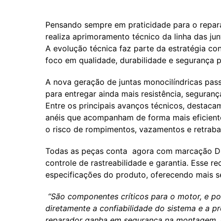
Pensando sempre em praticidade para o repar
realiza aprimoramento técnico da linha das ju
A evolução técnica faz parte da estratégia c
foco em qualidade, durabilidade e segurança 
A nova geração de juntas monocilíndricas pas
para entregar ainda mais resistência, seguran
Entre os principais avanços técnicos, destaca
anéis que acompanham de forma mais eficiente
o risco de rompimentos, vazamentos e retrabal
Todas as peças conta agora com marcação Data
controle de rastreabilidade e garantia. Esse r
especificações do produto, oferecendo mais seg
“São componentes críticos para o motor, e p
diretamente a confiabilidade do sistema e a p
reparador ganha em segurança na montagem, o f