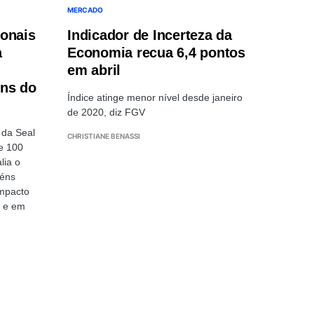
MERCADO
ionais
Indicador de Incerteza da
a
Economia recua 6,4 pontos
em abril
éns do
Índice atinge menor nível desde janeiro
de 2020, diz FGV
 da Seal
CHRISTIANE BENASSI
e 100
lia o
zéns
impacto
o e em