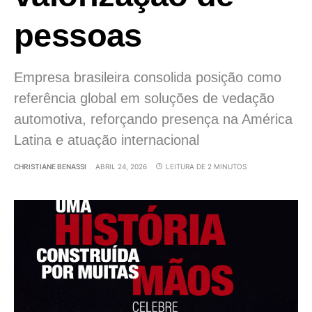
pessoas
Empresa brasileira consolida posição como
referência global em soluções de vedação
automotiva, reforçando presença na América
Latina e atuação internacional
CHRISTIANE BENASSI
ABRIL 24, 2026
LEITURA DE 2 MINUTOS