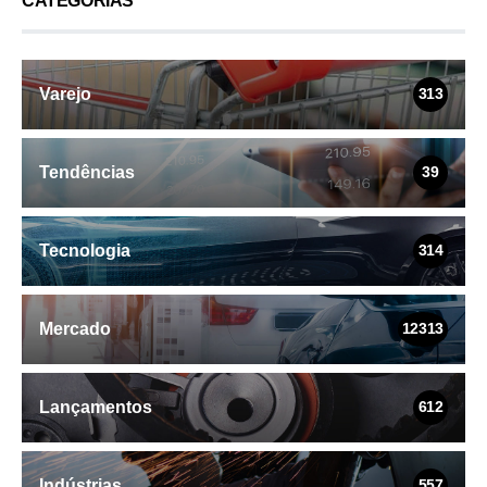
CATEGORIAS
Varejo
313
Tendências
39
Tecnologia
314
Mercado
12313
Lançamentos
612
Indústrias
557