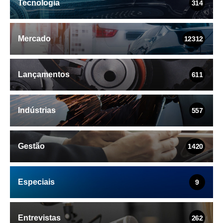
Tecnologia
314
Mercado
12312
Lançamentos
611
Indústrias
557
Gestão
1420
Especiais
9
Entrevistas
262