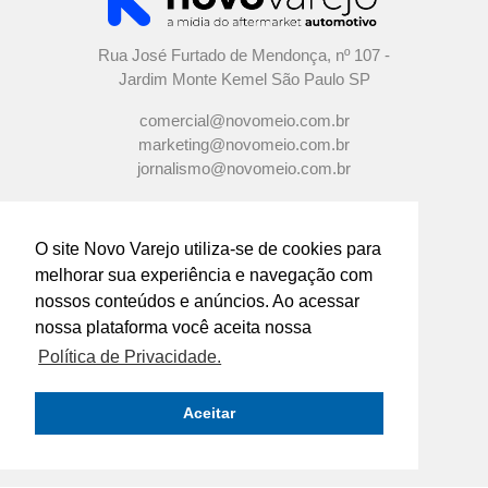
Rua José Furtado de Mendonça, nº 107 -
Jardim Monte Kemel São Paulo SP
comercial@novomeio.com.br
marketing@novomeio.com.br
jornalismo@novomeio.com.br
O site Novo Varejo utiliza-se de cookies para
melhorar sua experiência e navegação com
CONFIRA AS NOSSAS REDES
nossos conteúdos e anúncios. Ao acessar
SOCIAIS
nossa plataforma você aceita nossa
Política de Privacidade.
O principal canal de comunicação de grandes
indústrias e distribuidores com os
Aceitar
empresários e profissionais das lojas de
componentes automotivos em todo o Brasil.