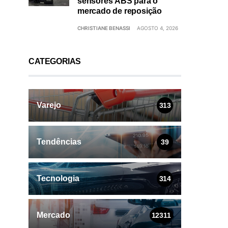
sensores ABS para o
mercado de reposição
CHRISTIANE BENASSI
AGOSTO 4, 2026
CATEGORIAS
Varejo
313
Tendências
39
Tecnologia
314
Mercado
12311