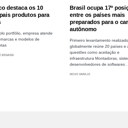
co destaca os 10
Brasil ocupa 17ª posi
ipais produtos para
entre os países mais
s
preparados para o ca
autônomo
o portfólio, empresa atende
 marcas e modelos de
Primeiro levantamento realizad
etas
globalmente reúne 20 países e 
questões como aceitação e
E BENASSI
infraestrutura Montadoras, siste
desenvolvedores de softwares
NOVO VAREJO