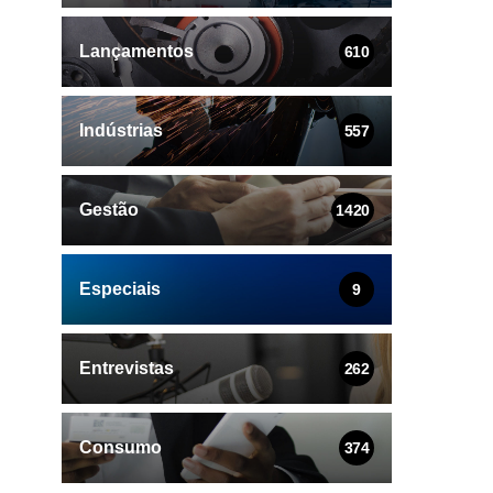
Lançamentos
610
Indústrias
557
Gestão
1420
Especiais
9
Entrevistas
262
Consumo
374